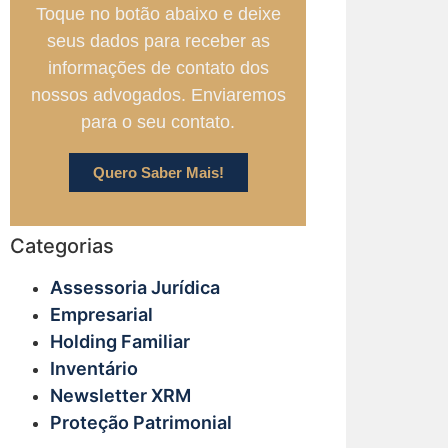
Toque no botão abaixo e deixe
seus dados para receber as
informações de contato dos
nossos advogados. Enviaremos
para o seu contato.
Quero Saber Mais!
Categorias
Assessoria Jurídica
Empresarial
Holding Familiar
Inventário
Newsletter XRM
Proteção Patrimonial