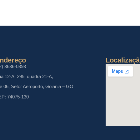
ndereço
Localizaç
2) 3636-0393
a 12-A, 295, quadra 21-A,
te 06, Setor Aeroporto, Goiânia – GO
P: 74075-130