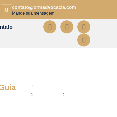
contato@xrmadvocacia.com
Mande sua mensagem
ntato
Compartilhe:
 Guia