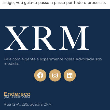
artigo, vou guiá-lo passo a passo por todo o processo.
Fale com a gente e experimente nossa Advocacia sob
medida:
Endereço
(62) 3636-0393
Rua 12-A, 295, quadra 21-A,