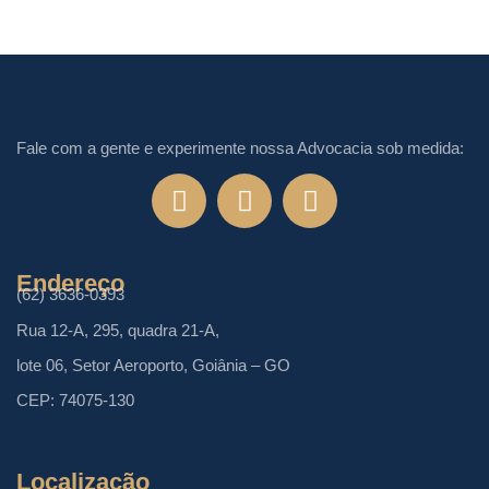
Fale com a gente e experimente nossa Advocacia sob medida:
Endereço
(62) 3636-0393
Rua 12-A, 295, quadra 21-A,
lote 06, Setor Aeroporto, Goiânia – GO
CEP: 74075-130
Localização