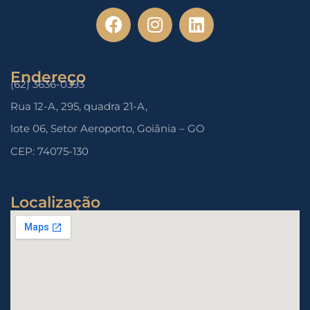
Endereço
(62) 3636-0393
Rua 12-A, 295, quadra 21-A,
lote 06, Setor Aeroporto, Goiânia – GO
CEP: 74075-130
Localização