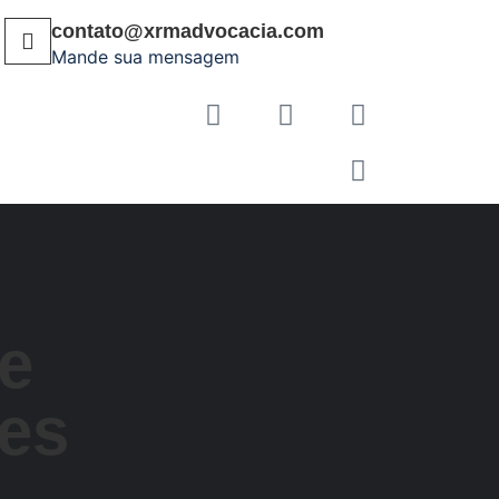
contato@xrmadvocacia.com
Mande sua mensagem
e
res